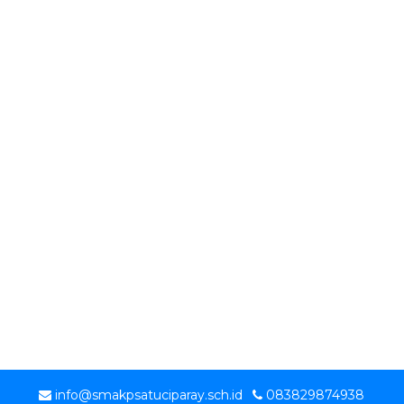
info@smakpsatuciparay.sch.id
083829874938